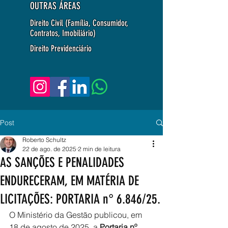
OUTRAS ÁREAS
Direito Civil (Família, Consumidor,
Contratos, Imobiliário)
Direito Previdenciário
Post
Roberto Schultz
22 de ago. de 2025
2 min de leitura
AS SANÇÕES E PENALIDADES
ENDURECERAM, EM MATÉRIA DE
LICITAÇÕES: PORTARIA n° 6.846/25.
O Ministério da Gestão publicou, em 
18 de agosto de 2025, a 
Portaria nº 