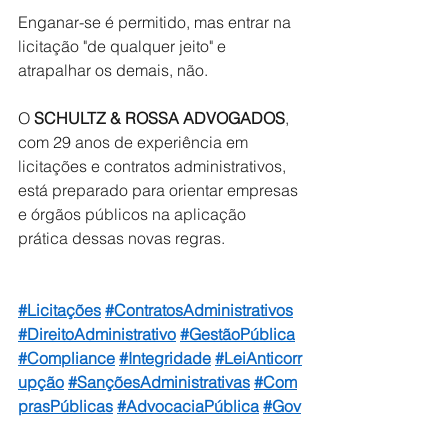
Enganar-se é permitido, mas entrar na 
licitação "de qualquer jeito" e 
atrapalhar os demais, não.
O 
SCHULTZ & ROSSA ADVOGADOS
, 
com 29 anos de experiência em 
licitações e contratos administrativos, 
está preparado para orientar empresas 
e órgãos públicos na aplicação 
prática dessas novas regras.
#Licitações
#ContratosAdministrativos
#DireitoAdministrativo
#GestãoPública
#Compliance
#Integridade
#LeiAnticorr
upção
#SançõesAdministrativas
#Com
prasPúblicas
#AdvocaciaPública
#Gov
ernança
#SchultzRossaAdvogados