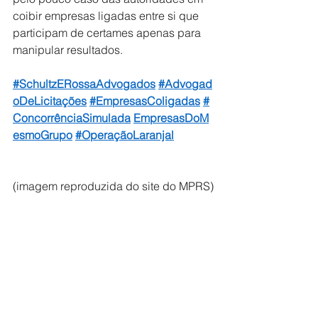
coibir empresas ligadas entre si que 
participam de certames apenas para 
manipular resultados.
#SchultzERossaAdvogados
#Advogad
oDeLicitações
#EmpresasColigadas
#
ConcorrênciaSimulada
EmpresasDoM
esmoGrupo
#OperaçãoLaranjal
(imagem reproduzida do site do MPRS)