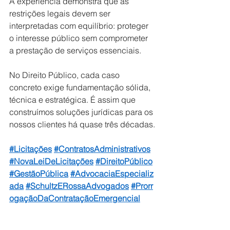
A experiência demonstra que as 
restrições legais devem ser 
interpretadas com equilíbrio: proteger 
o interesse público sem comprometer 
a prestação de serviços essenciais.
No Direito Público, cada caso 
concreto exige fundamentação sólida, 
técnica e estratégica. É assim que 
construímos soluções jurídicas para os 
nossos clientes há quase três décadas.
#Licitações
#ContratosAdministrativos
#NovaLeiDeLicitações
#DireitoPúblico
#GestãoPública
#AdvocaciaEspecializ
ada
#SchultzERossaAdvogados
#Prorr
ogaçãoDaContrataçãoEmergencial