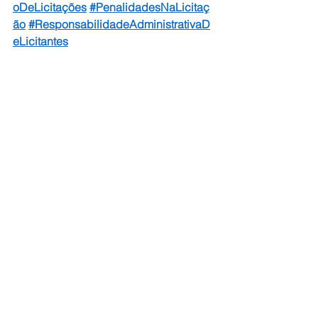
oDeLicitações
#PenalidadesNaLicitaç
ão
#ResponsabilidadeAdministrativaD
eLicitantes
Ver tudo
Posts recentes