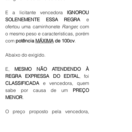
E a licitante vencedora 
IGNOROU 
SOLENEMENTE ESSA REGRA
 e 
ofertou uma caminhonete 
Ranger, 
com 
o mesmo peso e características, porém 
com 
potência 
MÁXIMA
 de 100cv
. 
Abaixo do exigido.
E, 
MESMO NÃO ATENDENDO À 
REGRA EXPRESSA DO EDITAL
, foi 
CLASSIFICADA 
e vencedora, quem 
sabe por causa de um 
PREÇO 
MENOR
.
O preço proposto pela vencedora, 
obviamente, foi 
MENOR
, e não é muito 
complexo calcular que ele só foi menor 