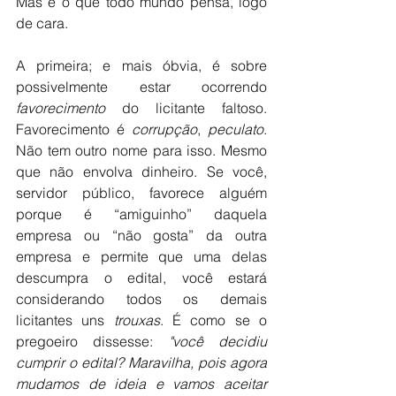
Mas é o que todo mundo pensa, logo 
de cara.
A primeira; e mais óbvia, é sobre 
possivelmente estar ocorrendo 
favorecimento
 do licitante faltoso. 
Favorecimento é 
corrupção
, 
peculato
. 
Não tem outro nome para isso. Mesmo 
que não envolva dinheiro. Se você, 
servidor público, favorece alguém 
porque é “amiguinho” daquela 
empresa ou “não gosta” da outra 
empresa e permite que uma delas 
descumpra o edital, você estará 
considerando todos os demais 
licitantes uns 
trouxas
. É como se o 
pregoeiro dissesse: 
"você decidiu 
cumprir o edital? Maravilha, pois agora 
mudamos de ideia e vamos aceitar 