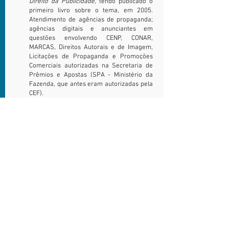
Direito da Publicidade
, tendo publicado o
primeiro livro sobre o tema, em 2005.
Atendimento de agências de propaganda;
agências digitais e anunciantes em
questões envolvendo CENP, CONAR,
MARCAS, Direitos Autorais e de Imagem,
Licitações de Propaganda e Promoções
Comerciais autorizadas na Secretaria de
Prêmios e Apostas (SPA - Ministério da
Fazenda, que antes eram autorizadas pela
CEF).
CLAUDIA ROSSA
Ribeiro
Advogada
OAB/RS 115.857
claudia@schultz-rossa.adv.br